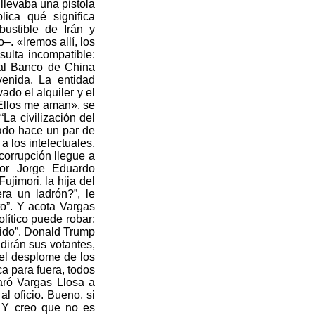
llevaba una pistola
ica qué significa
ustible de Irán y
–. «Iremos allí, los
ulta incompatible:
 al Banco de China
venida. La entidad
do el alquiler y el
«Ellos me aman», se
La civilización del
cado hace un par de
a los intelectuales,
corrupción llegue a
tor Jorge Eduardo
jimori, la hija del
ra un ladrón?”, le
to”. Y acota Vargas
olítico puede robar;
bido”. Donald Trump
dirán sus votantes,
 el desplome de los
ca para fuera, todos
aró Vargas Llosa a
l oficio. Bueno, si
 Y creo que no es