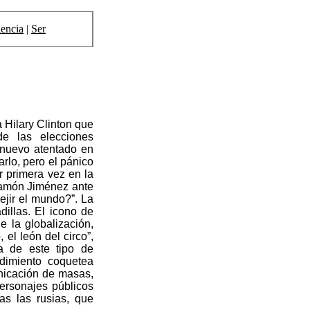
encia
|
Ser
 Hilary Clinton que
e las elecciones
 nuevo atentado en
rlo, pero el pánico
 primera vez en la
Ramón Jiménez ante
rejir el mundo?”. La
illas. El icono de
e la globalización,
 el león del circo”,
a de este tipo de
imiento coquetea
nicación de masas,
ersonajes públicos
as las rusias, que