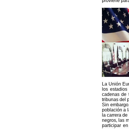
proviene par
La Unión Eur
los estadios
cadenas de t
tribunas del 
Sin embargo,
población a 
la carrera de
negros, las m
participar e