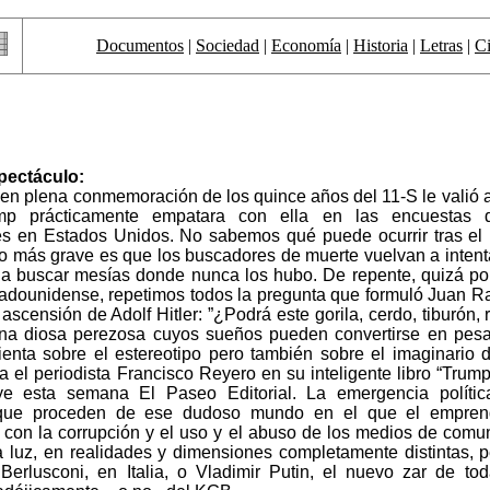
Documentos
|
Sociedad
|
Economía
|
Historia
|
Letras
|
Ci
spectáculo:
n plena conmemoración de los quince años del 11-S le valió a
mp prácticamente empatara con ella en las encuestas d
es en Estados Unidos. No sabemos qué puede ocurrir tras el
o más grave es que los buscadores de muerte vuelvan a intenta
 a buscar mesías donde nunca los hubo. De repente, quizá por
dounidense, repetimos todos la pregunta que formuló Juan 
le ascensión de Adolf Hitler: ”¿Podrá este gorila, cerdo, tiburón, 
una diosa perezosa cuyos sueños pueden convertirse en pesad
enta sobre el estereotipo pero también sobre el imaginario d
 el periodista Francisco Reyero en su inteligente libro “Trump,
uye esta semana El Paseo Editorial. La emergencia polític
que proceden de ese dudoso mundo en el que el emprend
 con la corrupción y el uso y el abuso de los medios de comu
 luz, en realidades y dimensiones completamente distintas, p
Berlusconi, en Italia, o Vladimir Putin, el nuevo zar de tod