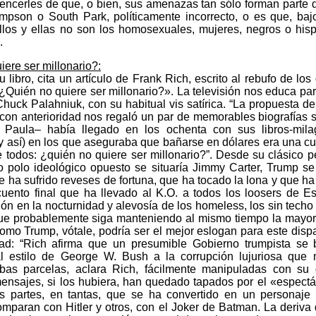
encerles de que, o bien, sus amenazas tan sólo forman parte 
impson o South Park, políticamente incorrecto, o es que, baj
ellos y ellas no son los homosexuales, mujeres, negros o his
.
ere ser millonario?:
 libro, cita un artículo de Frank Rich, escrito al rebufo de lo
«¿Quién no quiere ser millonario?». La televisión nos educa par
 Chuck Palahniuk, con su habitual vis satírica. “La propuesta
con anterioridad nos regaló un par de memorables biografías 
 Paula– había llegado en los ochenta con sus libros-milag
y así) en los que aseguraba que bañarse en dólares era una cu
e todos: ¿quién no quiere ser millonario?”. Desde su clásico p
 polo ideológico opuesto se situaría Jimmy Carter, Trump s
e ha sufrido reveses de fortuna, que ha tocado la lona y que ha
cuento final que ha llevado al K.O. a todos los loosers de E
ión en la nocturnidad y alevosía de los homeless, los sin techo
e probablemente siga manteniendo al mismo tiempo la mayor 
omo Trump, vótale, podría ser el mejor eslogan para este dispa
idad: “Rich afirma que un presumible Gobierno trumpista se 
al estilo de George W. Bush a la corrupción lujuriosa que
bas parcelas, aclara Rich, fácilmente manipuladas con su
ensajes, si los hubiera, han quedado tapados por el «espectá
s partes, en tantas, que se ha convertido en un personaje
omparan con Hitler y otros, con el Joker de Batman. La deriva 