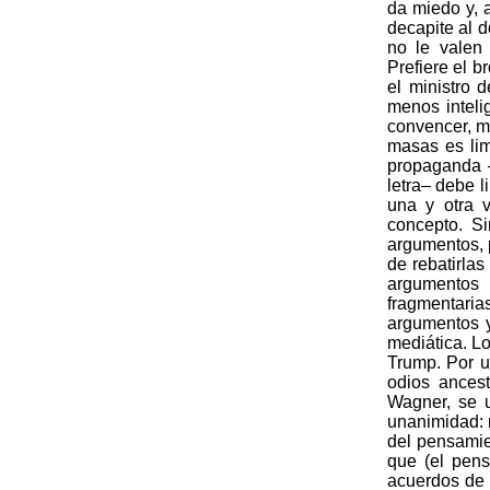
da miedo y, 
decapite al d
no le valen
Prefiere el b
el ministro 
menos inteli
convencer, m
masas es lim
propaganda –
letra– debe 
una y otra 
concepto. Si
argumentos, 
de rebatirlas
argumentos
fragmentaria
argumentos y
mediática. L
Trump. Por un
odios ancest
Wagner, se ut
unanimidad: 
del pensamie
que (el pens
acuerdos de 