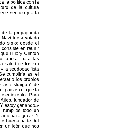
a la política con la
turo de la cultura
ene sentido y a la
s de la propaganda
 Nazi fuera votado
o siglo: desde el
 consiste en reunir
 que Hilary Clinton
 laboral para las
a salud de los sin
y la seudopacifista
e cumpliría así el
ersario los propios
 las distraigan”, de
l país en el que la
retenimiento. Para
Ailes, fundador de
. Y estoy ganando.»
? Trump es todo un
en amenaza grave. Y
de buena parte del
 en un león que nos