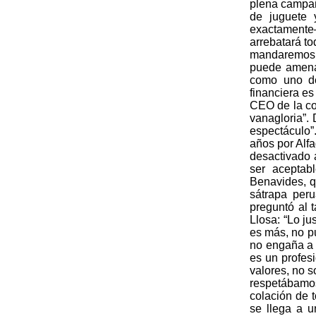
plena campaña
de juguete 
exactamente
arrebatará to
mandaremos a
puede amena
como uno de
financiera e
CEO de la co
vanagloria”.
espectáculo”
años por Alfa
desactivado a
ser aceptab
Benavides, qu
sátrapa peru
preguntó al 
Llosa: “Lo ju
es más, no p
no engaña a 
es un profes
valores, no s
respetábamos
colación de t
se llega a 