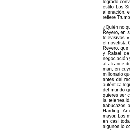
logrado conv
estilo Los S
alienación, 
refiere Trump
¿Quién no qui
Reyero, en su
televisivos: 
el novelista
Reyero, que 
y Rafael de
negociación 
al alcance d
man, en cuyo
millonario qu
antes del re
auténtica leg
del mundo qu
quieres ser c
la telerreal
trabucazos 
Harding. Am
mayor. Los m
en casi toda
algunos lo c