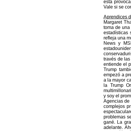
está provoca
Vale si se co
Aprendices de
Margaret Tha
toma de una 
estadísticas 
refleja una 
News y MSNB
estadounide
conservaduri
través de las
entiende el 
Trump tambié
empezó a pre
a la mayor c
la Trump Or
multimillonar
y soy el prom
Agencias de 
complejos pr
espectacular
problemas se
gané. La gra
adelante. A