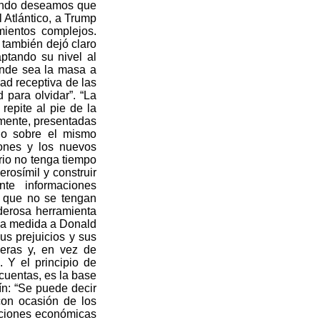
 fondo deseamos que
 Atlántico, a Trump
mientos complejos.
e también dejó claro
ptando su nivel al
ande sea la masa a
ad receptiva de las
 para olvidar”. “La
epite al pie de la
emente, presentadas
do sobre el mismo
iones y los nuevos
rio no tenga tiempo
rosímil y construir
te informaciones
s que no se tengan
derosa herramienta
e a medida a Donald
us prejuicios y sus
deras y, en vez de
. Y el principio de
cuentas, es la base
n: “Se puede decir
con ocasión de los
tuciones económicas