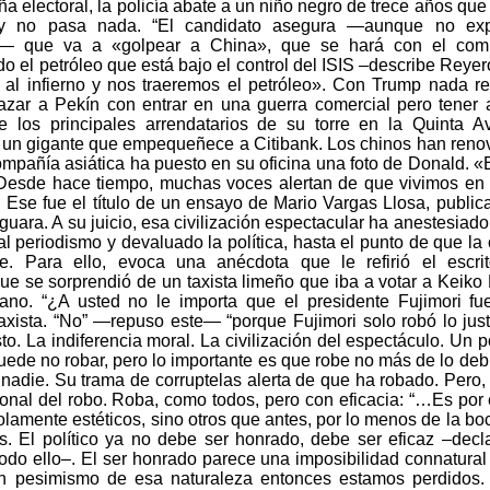
 electoral, la policía abate a un niño negro de trece años que 
y no pasa nada. “El candidato asegura —aunque no expl
— que va a «golpear a China», que se hará con el comb
do el petróleo que está bajo el control del ISIS –describe Reyero
l infierno y nos traeremos el petróleo». Con Trump nada res
zar a Pekín con entrar en una guerra comercial pero tener
 los principales arrendatarios de su torre en la Quinta A
s un gigante que empequeñece a Citibank. Los chinos han renova
mpañía asiática ha puesto en su oficina una foto de Donald. 
 Desde hace tiempo, muchas voces alertan de que vivimos en “
. Ese fue el título de un ensayo de Mario Vargas Llosa, publi
guara. A su juicio, esa civilización espectacular ha anestesiado 
l periodismo y devaluado la política, hasta el punto de que la 
le. Para ello, evoca una anécdota que le refirió el escri
e se sorprendió de un taxista limeño que iba a votar a Keiko Fu
ano. “¿A usted no le importa que el presidente Fujimori fue
taxista. “No” —repuso este— “porque Fujimori solo robó lo jus
sto. La indiferencia moral. La civilización del espectáculo. Un p
uede no robar, pero lo importante es que robe no más de lo de
nadie. Su trama de corruptelas alerta de que ha robado. Pero, 
ional del robo. Roba, como todos, pero con eficacia: “…Es por
olamente estéticos, sino otros que antes, por lo menos de la bo
. El político ya no debe ser honrado, debe ser eficaz –decl
odo ello–. El ser honrado parece una imposibilidad connatural a
un pesimismo de esa naturaleza entonces estamos perdidos.