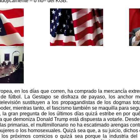
adójicamente – o no– del KGB.
opea, en los días que corren, ha comprado la mercancía extre
 de fútbol. La Gestapo se disfraza de payaso, los anchor 
elevisión sustituyen a los propagandistas de los dogmas tota
poder, mientras tanto, el fascismo también se maquilla para seg
 la gran pregunta de los últimos días quizá estribe en por qu
la que demoniza Donald Trump está dispuesta a votarle. Desde
 las primarias, el multimillonario no ha escatimado arengas cont
ujeres o los homosexuales. Quizá sea que, a su juicio, dichos 
n los próximos comicios o quizá sea porque la industria del 