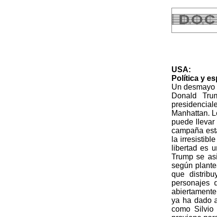
USA:
Política y e
Un desmayo e
Donald Tru
presidencial
Manhattan. L
puede llevar
campaña esta
la irresistib
libertad es 
Trump se asi
según plantea
que distrib
personajes 
abiertamente
ya ha dado a
como Silvio 