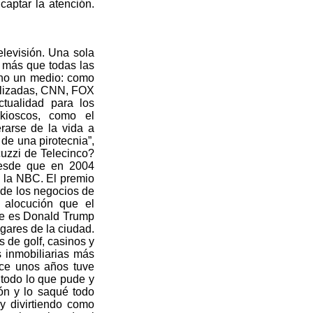
aptar la atención.
elevisión. Una sola
e más que todas las
sino un medio: como
alizadas, CNN, FOX
tualidad para los
 kioscos, como el
erarse de la vida a
de una pirotecnia”,
cuzzi de Telecinco?
 desde que en 2004
a la NBC. El premio
 de los negocios de
 alocución que el
bre es Donald Trump
gares de la ciudad.
 de golf, casinos y
 inmobiliarias más
ace unos años tuve
 todo lo que pude y
ón y lo saqué todo
y divirtiendo como