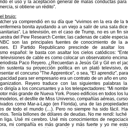
ndo el uso y la aceptación general de malas conductas para c
mercia, si obtiene un rédito”.
l brujo:
tcher ya comprendió en su día que “vivimos en la era de la t
enfermera bonita ayudando a un viejo a salir de una sala dic
sanitarias”. La televisión, en el caso de Trump, no es un fin 
muestra del Pew Research Center, las cadenas de cable especi
C son las principales fuentes de conocimiento de la ac
nses. El Partido Republicano prescinde de asaltar los
smo español: le basta con asaltar los cielos catódicos: “Ent
 televisiones de cable es como colocar un observatorio encima 
periodista Paco Reyero. ¿Recuerdan a Jesús Gil y Gil en el ja
n sustenta su proyección política en un plató televisivo,
sentar el concurso “The Apprentice”, o sea, “El aprendiz”, par
apacidad para ser empresario era un contrato de un año en uno
ganization. Reyero traduce con las siguientes palabras la
io dirigía a los concursantes y a los telespectadores: “Mi nom
otor más grande de Nueva York. Poseo edificios en todos los lu
modelos, el desfile de Miss Universo, compañías aéreas, cursos
ivados como Mar-a-Lago (en Florida), una de las propiedades
es de todo el mundo (…). Pero no siempre ha sido fácil. H
rios. Tenía billones de dólares de deudas. No me rendí: luché
n liga. Usé mi cerebro. Usé mis conocimientos de negociaci
hora, mi compañía es más grande y más fuerte y yo me esto