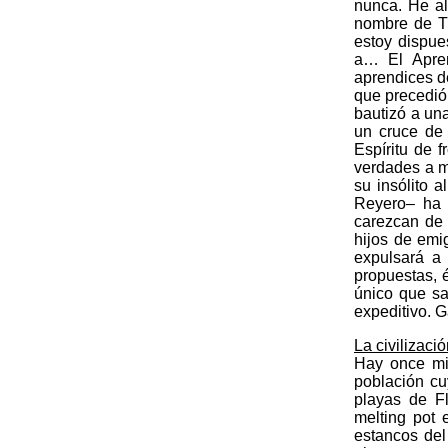
nunca. He al
nombre de Tr
estoy dispue
a… El Apren
aprendices d
que precedió
bautizó a un
un cruce de 
Espíritu de f
verdades a m
su insólito 
Reyero– ha 
carezcan de 
hijos de emi
expulsará a 
propuestas, é
único que s
expeditivo. 
La civilizaci
Hay once mi
población cu
playas de Fl
melting pot 
estancos del