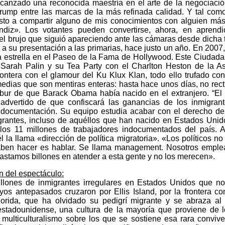
canzado una reconocida maestría en el arte de la negociació
ump entre las marcas de la más refinada calidad. Y tal com
sto a compartir alguno de mis conocimientos con alguien má
diz». Los votantes pueden convertirse, ahora, en aprend
el brujo que siguió apareciendo ante las cámaras desde dicha
 a su presentación a las primarias, hace justo un año. En 2007
a estrella en el Paseo de la Fama de Hollywood. Este Ciudad
Sarah Palin y su Tea Party con el Charlton Heston de la Aso
rontera con el glamour del Ku Klux Klan, todo ello trufado con 
edias que son mentiras enteras: hasta hace unos días, no recti
albur de que Barack Obama había nacido en el extranjero. “El
advertido de que confiscará las ganancias de los inmigran
documentación. Su equipo estudia acabar con el derecho de
grantes, incluso de aquéllos que han nacido en Estados Unid
los 11 millones de trabajadores indocumentados del país. 
l la llama «dirección de política migratoria». «Los políticos n
aben hacer es hablar. Se llama management. Nosotros emple
Gastamos billones en atender a esta gente y no los merecen».
ón del espectáculo:
llones de inmigrantes irregulares en Estados Unidos que n
yos antepasados cruzaron por Ellis Island, por la frontera c
orida, que ha olvidado su pedigrí migrante y se abraza al
estadounidense, una cultura de la mayoría que proviene de 
 multiculturalismo sobre los que se sostiene esa rara conviv