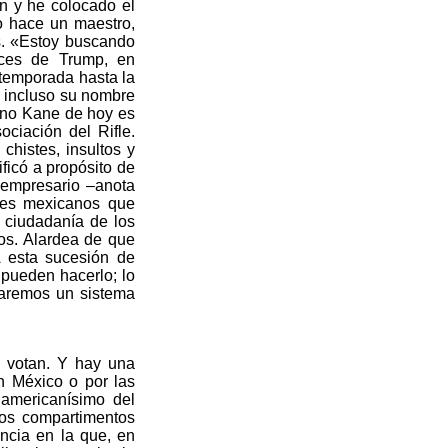
n y he colocado el
o hace un maestro,
s. «Estoy buscando
ices de Trump, en
 temporada hasta la
, incluso su nombre
ano Kane de hoy es
ciación del Rifle.
chistes, insultos y
ficó a propósito de
 empresario –anota
tes mexicanos que
 ciudadanía de los
os. Alardea de que
A esta sucesión de
o pueden hacerlo; lo
aremos un sistema
o votan. Y hay una
on México o por las
 americanísimo del
los compartimentos
encia en la que, en