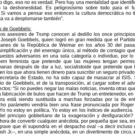
o digo, eso no es verdad. Pero hay una mentalidad que identific
n la deshonestidad. Es peligrosísimo sobre todo para el fu
 Si vamos a pensar eso entonces la cultura democrática no ti
rga va a desplomarse también”.
os de Goebbels:
os asesores de Trump conocen al dedillo los once principio
Joseph Goebbels, quien logró en gran medida que el Partido
manes de la República de Weimar en los años 30 del pasad
 simplificación y del enemigo único, al método de contagio que
uestos adversarios en una sola categoría o individuo, por lo
lem feminista que pretende que las mujeres tengan permiso
anas después de dar a luz, socialistoide que pretende que l
n los que ahora tienen dinero para suscribir un seguro privado 
cretaria de Estado, no ha sido capaz de masacrar al ISIS. S
pio de Goebbels, el de la transposición, al cargar sobre el adv
ectos: “Si no puedes negar las malas noticias, inventa otras que
a fabricación de bulos que hacen de Trump un entretenedor, en e
ura está siendo sustituida a marchas forzadas por la de ent
icho parámetro vendría bien una frase pronunciada por Roger 
o no estoy en política. Yo estoy en los índices de audiencia
el principio gobbeliano de la exageración y desfiguración
 hora de convertir cualquier anécdota, por pequeña que sea, 
rave que él supondría en el despacho oval –a decir incluso 
sh Jr.–, en una simple anécdota, en un divertimento de circo,