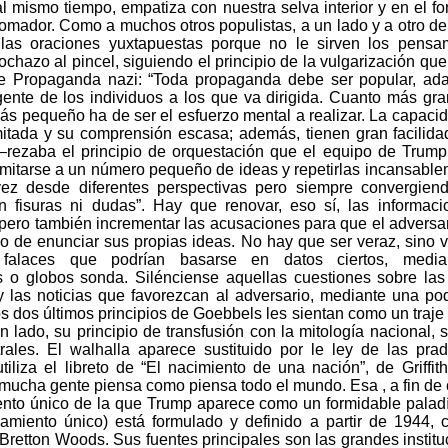
al mismo tiempo, empatiza con nuestra selva interior y en el
omador. Como a muchos otros populistas, a un lado y a otro del
 las oraciones yuxtapuestas porque no le sirven los pensa
rochazo al pincel, siguiendo el principio de la vulgarización qu
de Propaganda nazi: “Toda propaganda debe ser popular, ada
gente de los individuos a los que va dirigida. Cuanto más gr
ás pequeño ha de ser el esfuerzo mental a realizar. La capacid
itada y su comprensión escasa; además, tienen gran facilidad
rezaba el principio de orquestación que el equipo de Trump r
limitarse a un número pequeño de ideas y repetirlas incansabl
vez desde diferentes perspectivas pero siempre convergien
n fisuras ni dudas”. Hay que renovar, eso sí, las informac
pero también incrementar las acusaciones para que el adversa
 o de enunciar sus propias ideas. No hay que ser veraz, sino ve
 falaces que podrían basarse en datos ciertos, median
s o globos sonda. Silénciense aquellas cuestiones sobre la
 las noticias que favorezcan al adversario, mediante una po
os dos últimos principios de Goebbels les sientan como un traj
 lado, su principio de transfusión con la mitología nacional, s
rales. El walhalla aparece sustituido por le ley de las pra
iliza el libreto de “El nacimiento de una nación”, de Griffith
mucha gente piensa como piensa todo el mundo. Esa , a fin de 
nto único de la que Trump aparece como un formidable paladí
amiento único) está formulado y definido a partir de 1944, 
Bretton Woods. Sus fuentes principales son las grandes insti