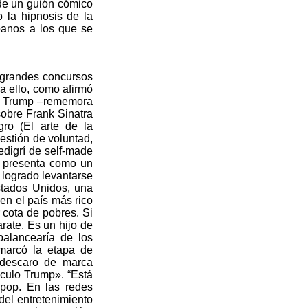
de un guión cómico
o la hipnosis de la
panos a los que se
s grandes concursos
a ello, como afirmó
 de Trump –rememora
sobre Frank Sinatra
ro (El arte de la
estión de voluntad,
edigrí de self-made
e presenta como un
 logrado levantarse
stados Unidos, una
 en el país más rico
cota de pobres. Si
rate. Es un hijo de
balancearía de los
 marcó la etapa de
 descaro de marca
culo Trump». “Está
 pop. En las redes
del entretenimiento