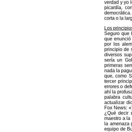
verdad y yo l
picardía, co
democrática.
corta o la la
Los principi
Seguro que l
que enunció 
por los ale
principio de
diversos sup
sería un Go
primeras sem
nada la pague
que, como Se
tercer princi
errores o def
ahí la profus
palabra cult
actualizar d
Fox News: «Y
¿Qué decir d
maestro a la
la amenaza g
equipo de Bu