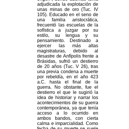
adjudicada la explotación de
unas minas de oro (Tuc. IV
105). Educado en el seno de
una familia aristocrática,
frecuentó las escuelas de la
sofística a juzgar por su
estilo, su lengua y su
pensamiento. Destinado a
ejercer las más altas
magistraturas, debido al
desastre de Anfípolis frente a
Brásidas, sufrió un destierro
de 20 años (Tuc. V 26), tras
una previa condena a muerte
por rebeldía, en el año 423
a.C. hasta el final de la
guerra. No obstante, fue el
destierro el que le sugirió la
idea de historiar y narrar los
acontecimientos de su guerra
contemporánea, ya que tenía
acceso a lo ocurrido en
ambos bandos, con cierta
calma e imparcialidad. Como
fecha de su muerte se suele