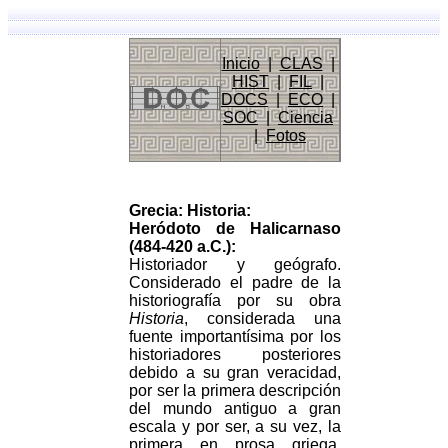
Inicio
|
CLAS
|
HIST
|
FIL
|
DOCS
|
ECO
|
SOC
|
Ciencia
|
Fotos
Grecia: Historia:
Heródoto de Halicarnaso
(484-420 a.C.):
Historiador y geógrafo.
Considerado el padre de la
historiografía por su obra
Historia
, considerada una
fuente importantísima por los
historiadores posteriores
debido a su gran veracidad,
por ser la primera descripción
del mundo antiguo a gran
escala y por ser, a su vez, la
primera en prosa griega.