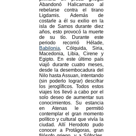
Abandonó Halicarnaso al
rebelarse contra el tirano
Ligdamis. Además de
costarle a él su exilio en la
isla de Samos durante diez
años, esto provocó la muerte
de su tío. Durante este
periodo recorrió Hélade,
Babilonia
, Cólquida, Siria,
Macedonia, Libia, Cirene y
Egipto. En este último país
viajó durante cuatro meses,
desde la desembocadura del
Nilo hasta Assuan, intentando
(sin poderlo lograr) descifrar
los jeroglíficos. Todos estos
viajes los llevó a cabo por el
solo deseo de aumentar sus
conocimientos. Su estancia
en Atenas le permitió
contemplar el gran momento
político y cultural que vivía la
ciudad. Allí Herodoto pudo
conocer a Protágoras, gran
filósofo griego, y a Sófocles,