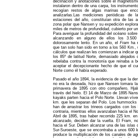
declinación y anotaciones sobre el magnetismo 
instalaron dentro de una carpa, los instrumen
recogían restos de algas marinas que encon
analizarlas.Las mediciones periódicas de l
estaciones del año, constituían otra de las a
zona polar que Nansen y su expedición explor
miles de metros de profundidad, cubierto por u
Para averiguar la profundidad del océano sobre 
alcanzando en alguno de ellos los 3.500
dolorosamente lento. En un año, el
Fram
ha r
que tan solo han sido en torno a los 560 Km., 
cálculos que realizan les comienzan a indicar qu
los 85º de latitud Norte, demasiado alejados 
rebelaba contra la monotonía que reinaba a 
aceptar el decepcionante hecho de que el cur
Norte como él había esperado.
Pasado el año 1894, la evidencia de que la deri
no era la deseada, hizo que Nansen tomara la
primavera de 1895 con otro compañero, Hjalm
través del hielo. El 14 de Marzo de 1895 Nans
kayaks parten hacia el Polo Norte. Llevan víve
km. que les separan del Polo. Los hummocks 
han de arrastrar los trineos cargados con los
contraria, mientras ellos avanzaban hacia el Nor
Abril de 1895, tras haber recorrido 225 km. en
alcanzado, deciden dar la vuelta. El Fram, n
hacia el Sur. Deben alcanzar una de las islas 
Sur-Suroeste, que se encontraba a unos 600 
produce la multiplicación de los canales de a