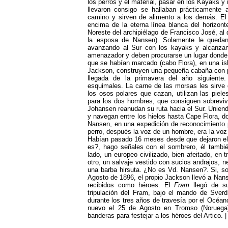
los perros y el material, pasar en los Kayaks 
llevaron consigo se hallaban prácticamente 
camino y sirven de alimento a los demás. El 
encima de la eterna línea blanca del horizont
Noreste del archipiélago de Francisco José, al
la esposa de Nansen). Solamente le quedan
avanzando al Sur con los kayaks y alcanzand
amenazador y deben procurarse un lugar donde p
que se habían marcado (cabo Flora), en una isl
Jackson, construyen una pequeña cabaña con p
llegada de la primavera del año siguiente.
esquimales. La carne de las morsas les sirve
los osos polares que cazan, utilizan las piel
para los dos hombres, que consiguen sobreviv
Johansen reanudan su ruta hacia el Sur. Unien
y navegan entre los hielos hasta Cape Flora, d
Nansen, en una expedición de reconocimiento por
perro, después la voz de un hombre, era la voz
Habían pasado 16 meses desde que dejaron e
es?, hago señales con el sombrero, él tambi
lado, un europeo civilizado, bien afeitado, en 
otro, un salvaje vestido con sucios andrajos, ne
una barba hirsuta. ¿No es Vd. Nansen?. Si, soy
Agosto de 1896, el propio Jackson llevó a Nan
recibidos como héroes. El
Fram
llegó de su
tripulación del Fram, bajo el mando de Sverd
durante los tres años de travesía por el Océan
nuevo el 25 de Agosto en Tromso (Noruega)
banderas para festejar a los héroes del Artico.