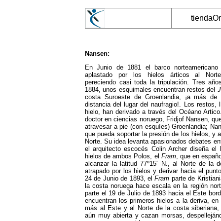
tiendaO
Nansen:
En Junio de 1881 el barco norteamerican
aplastado por los hielos árticos al Nort
pereciendo casi toda la tripulación. Tres añ
1884, unos esquimales encuentran restos del
J
costa Suroeste de Groenlandia, ¡a más de
distancia del lugar del naufragio!. Los restos, 
hielo, han derivado a través del Océano Artic
doctor en ciencias noruego, Fridjof Nansen, qu
atravesar a pie (con esquíes) Groenlandia; Nan
que pueda soportar la presión de los hielos, y a
Norte. Su idea levanta apasionados debates entr
el arquitecto escocés Colin Archer diseña e
hielos de ambos Polos, el
Fram
, que en españo
alcanzar la latitud 77º15´ N., al Norte de la
atrapado por los hielos y derivar hacia el punt
24 de Junio de 1893, el
Fram
parte de Kristiani
la costa noruega hace escala en la región nor
parte el 19 de Julio de 1893 hacia el Este bor
encuentran los primeros hielos a la deriva, e
más al Este y al Norte de la costa siberiana,
aún muy abierta y cazan morsas, despelleján