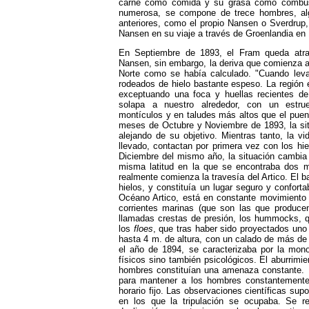
carne como comida y su grasa como combusti
numerosa, se compone de trece hombres, al
anteriores, como el propio Nansen o Sverdrup,
Nansen en su viaje a través de Groenlandia en
En Septiembre de 1893, el Fram queda atra
Nansen, sin embargo, la deriva que comienza a 
Norte como se había calculado. "Cuando lev
rodeados de hielo bastante espeso. La región 
exceptuando una foca y huellas recientes de 
solapa a nuestro alrededor, con un estru
montículos y en taludes más altos que el puen
meses de Octubre y Noviembre de 1893, la sit
alejando de su objetivo. Mientras tanto, la v
llevado, contactan por primera vez con los hi
Diciembre del mismo año, la situación cambia ,
misma latitud en la que se encontraba dos
realmente comienza la travesía del Artico. El b
hielos, y constituía un lugar seguro y conforta
Océano Artico, está en constante movimiento 
corrientes
marinas (que son las que producen 
llamadas crestas de presión, los hummocks, q
los
floes
, que tras haber sido proyectados uno
hasta 4 m. de altura, con un calado de más de 
el año de 1894, se caracterizaba por la monot
físicos sino también psicológicos. El aburrimi
hombres constituían una amenaza constante. 
para mantener a los hombres constantemente 
horario fijo. Las observaciones científicas sup
en los que la tripulación se ocupaba. Se r